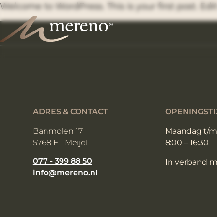
Welcome to WordPress. This is your first post. Edit 
ADRES & CONTACT
OPENINGSTI
Banmolen 17
Maandag t/m 
5768 ET Meijel
8:00 – 16:30
077 - 399 88 50
In verband me
info@mereno.nl