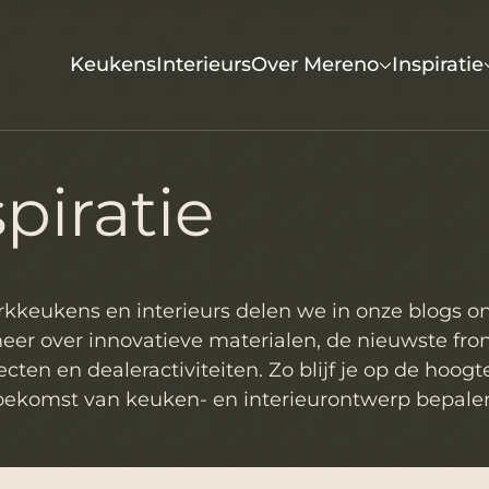
Keukens
Interieurs
Over Mereno
Inspiratie
piratie
rkkeukens en interieurs delen we in onze blogs o
 meer over innovatieve materialen, de nieuwste fro
cten en dealeractiviteiten. Zo blijf je op de hoog
oekomst van keuken- en interieurontwerp bepale