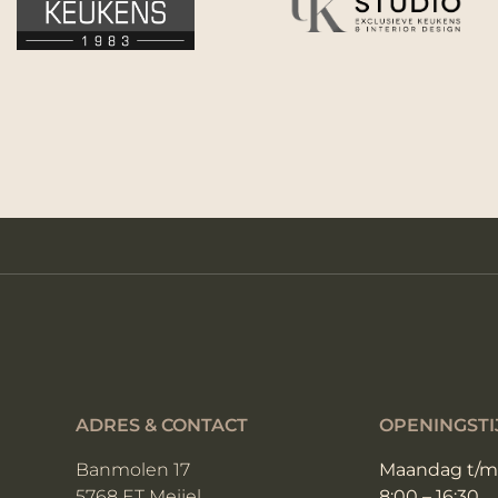
ADRES & CONTACT
OPENINGSTI
Banmolen 17
Maandag t/m 
5768 ET Meijel
8:00 – 16:30