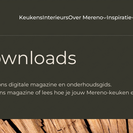
Keukens
Interieurs
Over Mereno
Inspiratie
ownloads
ons digitale magazine en onderhoudsgids.
 ons magazine of lees hoe je jouw Mereno-keuken e