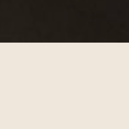
Bij Mereno werken we graag samen met
BouwPartner Nieuw Leven
in Volendam.
Dit familiebedrijf staat bekend om zijn
persoonlijke aanpak en de positieve