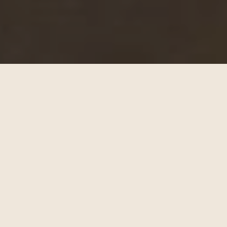
Een royale leefkeuken waarin materialen,
vormen en functies in elkaar overvloeien.
Het eiland loopt door in een tafel met bar
en zitbank, waardoor één
samenhangend geheel ontstaat. De
combinatie van metallic fronten en
natuurlijke houtstructuren geeft het
ontwerp een eigentijdse, luxe uitstraling.