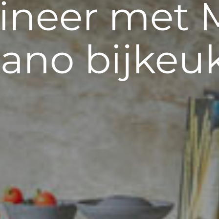
fineer met 
lano bijkeu