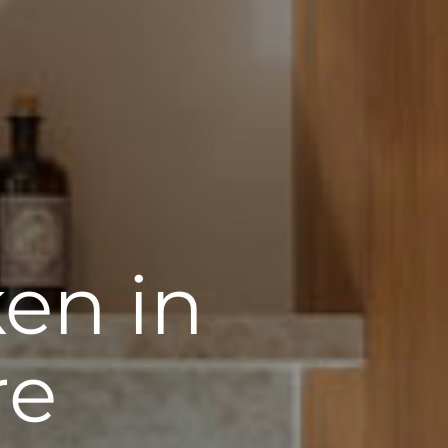
en in
re