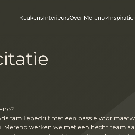
Keukens
Interieurs
Over Mereno
Inspiratie
itatie
reno?
nds familiebedrijf met een passie voor maa
ij Mereno werken we met een hecht team a